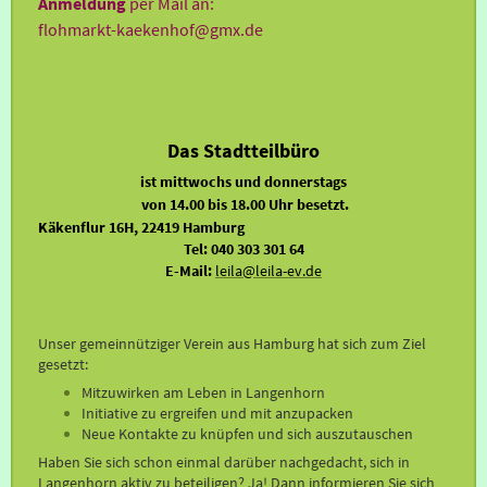
Anmeldung
per Mail an:
flohmarkt-kaekenhof@gmx.de
Das Stadtteilbüro
ist
mittwochs und donnerstags
von 14.00 bis 18.00 Uhr besetzt.
Käkenflur 16H, 22419 Hamburg
Tel: 040 303 301 64
E-Mail:
leila@leila-ev.de
Unser gemeinnütziger Verein aus Hamburg hat sich zum Ziel
gesetzt:
Mitzuwirken am Leben in Langenhorn
Initiative zu ergreifen und mit anzupacken
Neue Kontakte zu knüpfen und sich auszutauschen
Haben Sie sich schon einmal darüber nachgedacht, sich in
Langenhorn aktiv zu beteiligen? Ja!
Dann informieren Sie sich