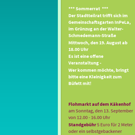
*** Sommerrat ***
Der Stadtteilrat trifft sich im
Gemeinschaftsgarten InPeLa,
im Grünzug an der Walter-
Schmedemann-Straße
Mittwoch, den 19. August ab
18.00 Uhr
Es ist eine offene
Veranstaltung -
Wer kommen möchte, bringt
bitte eine Kleinigkeit zum
Büfett mit!
Flohmarkt auf dem Käkenhof
am Sonntag, den 13. September
von 12.00 - 16.00 Uhr
Standgebühr
5 Euro für 2 Meter
oder ein selbstgebackener