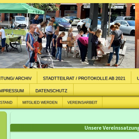
ITUNG/ ARCHIV
STADTTEILRAT / PROTOKOLLE AB 2021
IMPRESSUM
DATENSCHUTZ
RSTAND
MITGLIED WERDEN
VEREINSARBEIT
Unsere Vereinssatzun