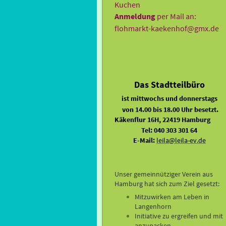
Kuchen
Anmeldung
per Mail an:
flohmarkt-kaekenhof@gmx.de
Das Stadtteilbüro
ist
mittwochs und donnerstags
von 14.00 bis 18.00 Uhr besetzt.
Käkenflur 16H, 22419 Hamburg
Tel: 040 303 301 64
E-Mail:
leila@leila-ev.de
Unser gemeinnütziger Verein aus
Hamburg hat sich zum Ziel gesetzt:
Mitzuwirken am Leben in
Langenhorn
Initiative zu ergreifen und mit
anzupacken